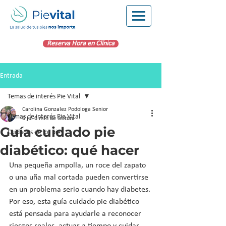
Reserva Hora en Clínica
Entrada
Temas de interés Pie Vital
Carolina Gonzalez Podologa Senior
Temas de interés Pie Vital
6 jul
6 min de lectura
Guía cuidado pie
Cuidados de los pies
diabético: qué hacer
Una pequeña ampolla, un roce del zapato 
o una uña mal cortada pueden convertirse 
en un problema serio cuando hay diabetes. 
Por eso, esta guía cuidado pie diabético 
está pensada para ayudarle a reconocer 