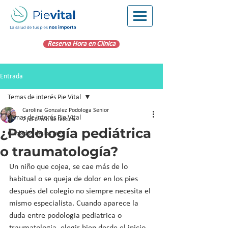
Reserva Hora en Clínica
Entrada
Temas de interés Pie Vital
Carolina Gonzalez Podologa Senior
Temas de interés Pie Vital
7 jul
6 min de lectura
¿Podología pediátrica
Cuidados de los pies
o traumatología?
Un niño que cojea, se cae más de lo 
habitual o se queja de dolor en los pies 
después del colegio no siempre necesita el 
mismo especialista. Cuando aparece la 
duda entre podologia pediatrica o 