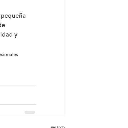
a pequeña 
de 
idad y 
sionales 
Ver todo