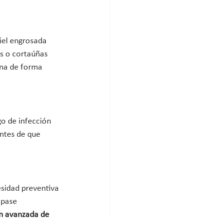
iel engrosada 
as o cortaúñas 
ina de forma 
go de infección 
ntes de que 
esidad preventiva 
 pase 
n avanzada de 