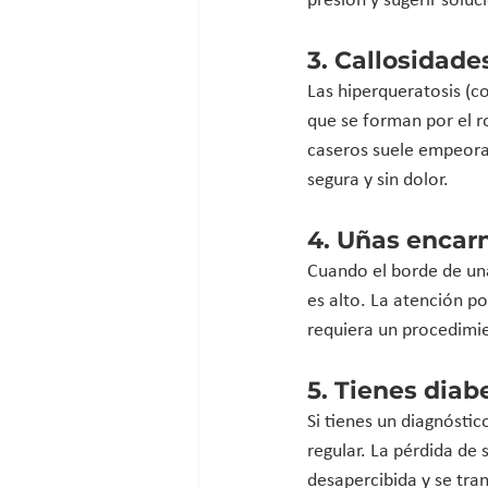
presión y sugerir soluc
3. Callosidade
Las hiperqueratosis (c
que se forman por el r
caseros suele empeorar
segura y sin dolor.
4. Uñas encar
Cuando el borde de una 
es alto. La atención p
requiera un procedimi
5. Tienes diab
Si tienes un diagnóstic
regular. La pérdida de
desapercibida y se tran