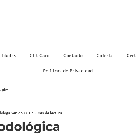
La Concepcion 65, of.803, Providencia
lidades
Gift Card
Contacto
Galeria
Cert
Políticas de Privacidad
s pies
dologa Senior
23 jun
2 min de lectura
odológica