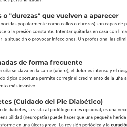
iones personalizadas.
s o "durezas" que vuelven a aparecer
onocidas popularmente como callos o durezas) son capas de p
oce o la presión constante. Intentar quitarlas en casa con lim
 la situación o provocar infecciones. Un profesional las elim
nadas de forma frecuente
uña se clava en la carne (uñero), el dolor es intenso y el ries
odológica oportuna permite corregir el crecimiento de la uña a
ento más invasivo.
etes (Cuidado del Pie Diabético)
o de diabetes, la visita al podólogo no es opcional, es una nec
 sensibilidad (neuropatía) puede hacer que una pequeña herida
sforme en una úlcera grave. La revisión periódica y la 
curació