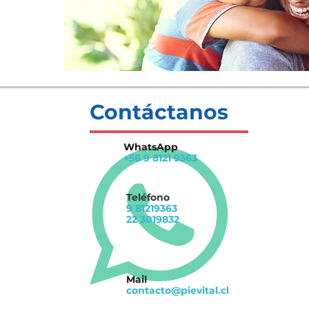
Señales de infección
Cuá
ungueal que no debes
una
ignorar
dol
Contáctanos
WhatsApp
+56 9 8121 9363
Teléfono
9 81219363
22 3019832
Mail
contacto@pievital.cl