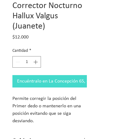
Corrector Nocturno
Hallux Valgus
(Juanete)
Precio
$12.000
Cantidad
*
Encuéntralo en La Concepción 65, of. 803
Permite corregir la posición del 
Primer dedo o mantenerlo en una 
posición evitando que se siga 
desviando.