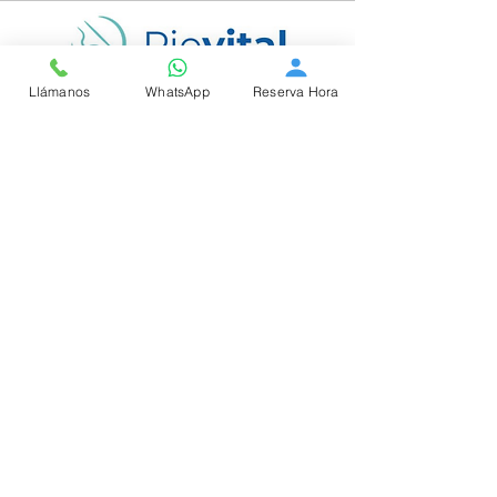
Llámanos
WhatsApp
Reserva Hora
Atención profesional y personalizada,
con experiencia y cuidado en cada
detalle. En PieVital encontrarás la
especialidad que necesitas.
Contáctanos
WhatsApp
+56 9 8121 9363
Teléfono
9 81219363
22 3019832