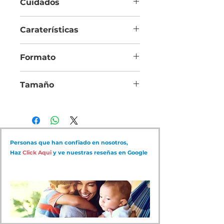
Cuidados
Este producto debe lavarse sólo con agua 
Caraterísticas
y jabón neutro, su duración depende del 
uso.
Confeccionado en tela ultrasuave y firme.
Formato
El valor es por Par.
Tamaño
Sólo viene en un tamaño estándar.
Personas que han confiado en nosotros,
Haz
Click Aqui
y ve nuestras reseñas en Google