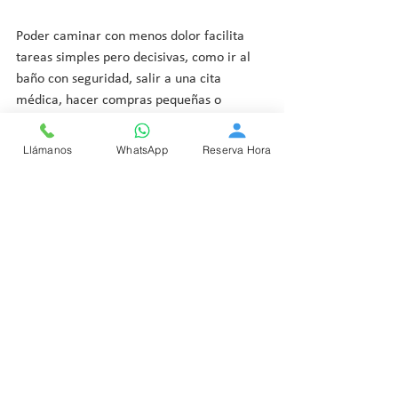
Poder caminar con menos dolor facilita 
tareas simples pero decisivas, como ir al 
baño con seguridad, salir a una cita 
médica, hacer compras pequeñas o 
mantenerse activo dentro del hogar. Esa 
autonomía sostiene la autoestima y reduce 
Llámanos
WhatsApp
Reserva Hora
el riesgo de sedentarismo, que a su vez 
afecta fuerza, equilibrio y salud general.
La podología geriátrica no promete 
detener todos los cambios propios de la 
edad. Sí puede ayudar a que esos cambios 
se manejen mejor, con menos dolor y 
menos complicaciones. Ese matiz importa. 
El objetivo no es estético. Es funcional y 
clínico.