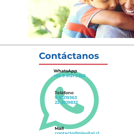
Contáctanos
WhatsApp
+56 9 8121 9363
Teléfono
9 81219363
22 3019832
Mail
contacto@pievital.cl