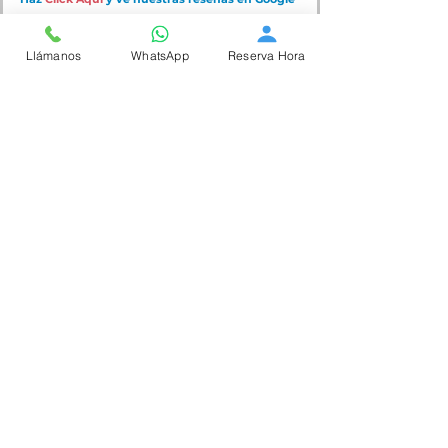
Llámanos
WhatsApp
Reserva Hora
Atención profesional y personalizada,
con experiencia y cuidado en cada
detalle. En PieVital encontrarás la
especialidad que necesitas.
Contáctanos
WhatsApp